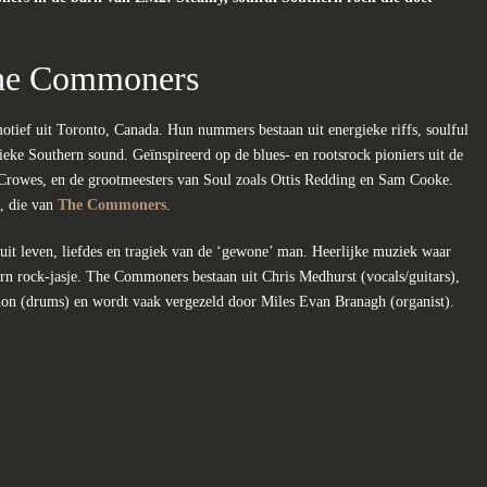
.
The Commoners
otief uit Toron­to, Cana­da. Hun nummers bestaan uit energieke riffs, soulful
ieke Southern sound. Geïnspireerd op de blues- en rootsrock pioniers uit de
 Crowes, en de grootmeesters van Soul zoals Ottis Redding en Sam Cooke.
, die van
The Commoners
.
uit leven, liefdes en tragiek van de ‘gewone’ man. Heerlijke muziek waar
ern rock-jasje. The Commoners bestaan uit Chris Medhurst (vocals/guitars),
nnon (drums) en wordt vaak vergezeld door Miles Evan Branagh (organist).