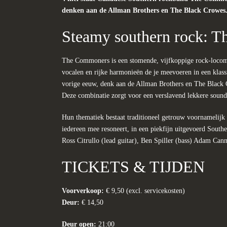
denken aan de Allman Brothers en The Black Crowes
Steamy southern rock: 
The Com­mon­ers is een stomende, vijfkop­pige rock-loco­m
vocalen en rijke harmonieën de je meevoeren in een klass
vorige eeuw, denk aan de All­man Broth­ers en The Black
Deze combinatie zorgt voor een verslavend lekkere sound
Hun thematiek bestaat traditioneel getrouw voornamelijk 
iedereen mee resoneert, in een piekfijn uitgevoerd South
Ross Citrullo (lead guitar), Ben Spiller (bass) Adam Ca
TICKETS & TIJDEN
Voorverkoop:
€ 9,50 (excl. servicekosten)
Deur:
€ 14,50
Deur open:
21:00