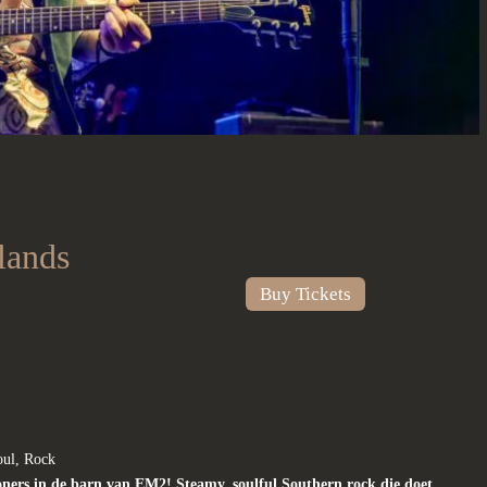
lands
Buy Tickets
oul, Rock
ers in de barn van EM2! Steamy, soulful Southern rock die doet