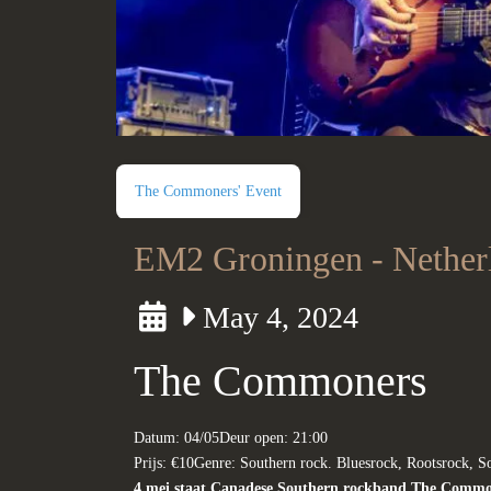
The Commoners' Event
EM2 Groningen - Nether
May 4, 2024
The Commoners
Datum:
04/05
Deur open:
21:00
Prijs:
€10
Genre:
Southern rock. Bluesrock, Rootsrock, S
4 mei staat Canadese Southern rockband The Common