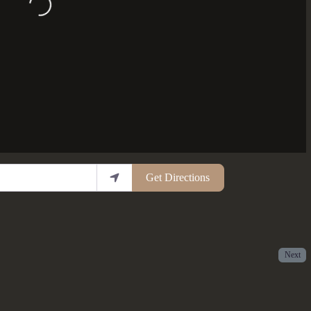
Get Directions
Next